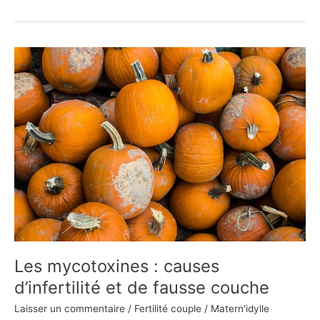
Les
mycotoxines
:
causes
d’infertilité
et
de
fausse
couche
Les mycotoxines : causes
d’infertilité et de fausse couche
Laisser un commentaire
/
Fertilité couple
/
Matern'idylle