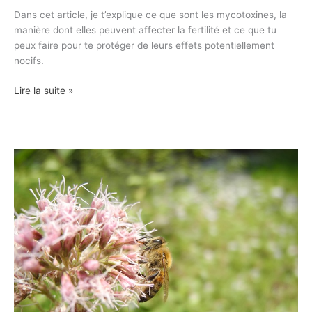
Dans cet article, je t’explique ce que sont les mycotoxines, la
manière dont elles peuvent affecter la fertilité et ce que tu
peux faire pour te protéger de leurs effets potentiellement
nocifs.
Lire la suite »
Infertilité
inexpliquée,
fausse
couche
et
vitamine
A