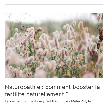
Naturopathie
:
comment
booster
la
fertilité
naturellement
?
Naturopathie : comment booster la
fertilité naturellement ?
Laisser un commentaire
/
Fertilité couple
/
Matern'idylle