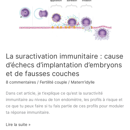
suractivation
immunitaire
:
cause
d’échecs
d’implantation
d’embryons
et
de
La suractivation immunitaire : cause
fausses
d’échecs d’implantation d’embryons
couches
et de fausses couches
8 commentaires
/
Fertilité couple
/
Matern'idylle
Dans cet article, je t’explique ce qu’est la suractivité
immunitaire au niveau de ton endomètre, les profils à risque et
ce que tu peux faire si tu fais partie de ces profils pour moduler
ta réponse immunitaire.
Lire la suite »