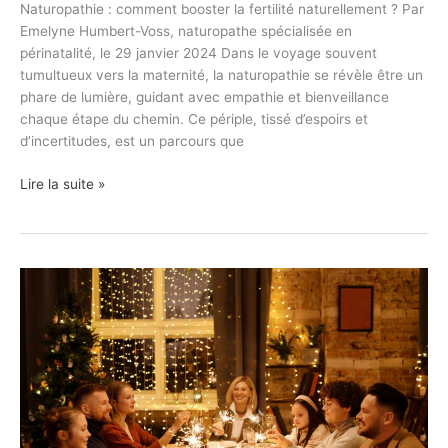
Naturopathie : comment booster la fertilité naturellement ? Par
Emelyne Humbert-Voss, naturopathe spécialisée en
périnatalité, le 29 janvier 2024 Dans le voyage souvent
tumultueux vers la maternité, la naturopathie se révèle être un
phare de lumière, guidant avec empathie et bienveillance
chaque étape du chemin. Ce périple, tissé d’espoirs et
d’incertitudes, est un parcours que
Lire la suite »
Parcours
PMA
et
fêtes
de
fin
d’année
: