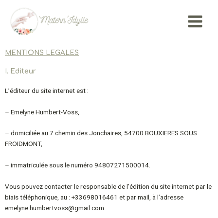
Aller
Main
au
Menu
contenu
MENTIONS LEGALES
I. Editeur
L’éditeur du site internet est :
– Emelyne Humbert-Voss,
– domiciliée au 7 chemin des Jonchaires, 54700 BOUXIERES SOUS
FROIDMONT,
– immatriculée sous le numéro 94807271500014.
Vous pouvez contacter le responsable de l’édition du site internet par le
biais téléphonique, au :
+33698016461 et par mail, à l’adresse
emelyne.humbertvoss@gmail.com.