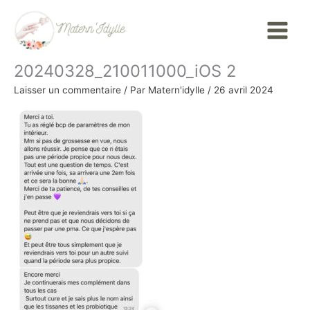
Aller
Main
au
Menu
contenu
20240328_210011000_iOS 2
Laisser un commentaire
/ Par
Matern'idylle
/
26 avril 2024