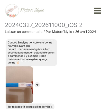
Aller
Main
au
Menu
contenu
20240327_202611000_iOS 2
Laisser un commentaire
/ Par
Matern'idylle
/
26 avril 2024