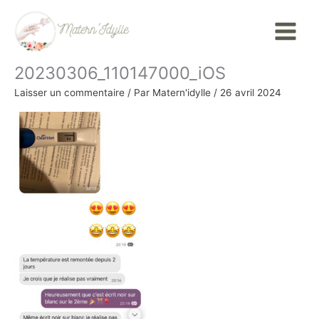
Aller
Main
au
Menu
contenu
20230306_110147000_iOS
Laisser un commentaire
/ Par
Matern'idylle
/
26 avril 2024