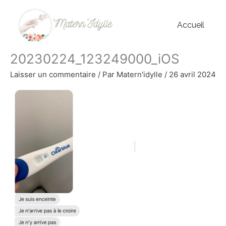
Aller
au
Accueil
contenu
20230224_123249000_iOS
Laisser un commentaire
/ Par
Matern'idylle
/
26 avril 2024