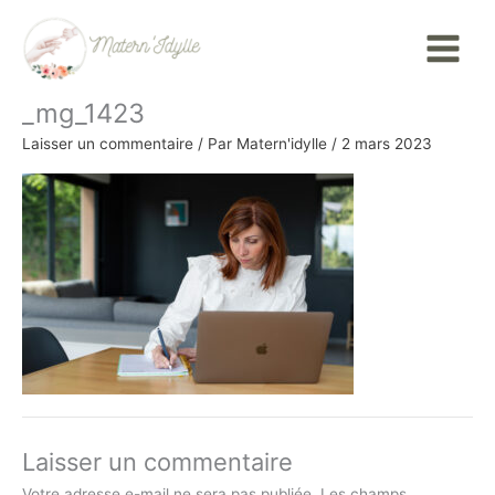
Aller
Main
au
Menu
contenu
_mg_1423
Laisser un commentaire
/ Par
Matern'idylle
/
2 mars 2023
Laisser un commentaire
Votre adresse e-mail ne sera pas publiée.
Les champs