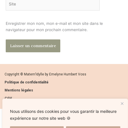
Site
Enregistrer mon nom, mon e-mail et mon site dans le
navigateur pour mon prochain commentaire.
Copyright © Matern’Idylle by Emelyne Humbert Voss
Politique de confidentialité
Mentions légales
CGV
Nous utilisons des cookies pour vous garantir la meilleure
expérience sur notre site web 🍪
Ce site ne fait pas partie du site web Facebook ou de Facebook, Inc. ni de Google Inc. En outre, ce site
n’est pas endossé par Facebook en aucune façon ni par Google Inc. Facebook est une marque déposée