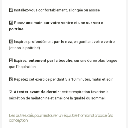
1️⃣ Installez-vous confortablement, allongée ou assise.
2️⃣ Posez
une main sur votre ventre
et
une sur votre
poitrine
.
3️⃣ Inspirez profondément
par le nez
, en gonflant votre ventre
(et non la poitrine).
4️⃣ Expirez
lentement par la bouche
, sur une durée plus longue
que l’inspiration.
5️⃣ Répétez cet exercice pendant 5 à 10 minutes, matin et soir.
💡
À tester avant de dormir
: cette respiration favorise la
sécrétion de mélatonine et améliore la qualité du sommeil.
Les autres clés pour restaurer un équilibre hormonal propice à la
conception