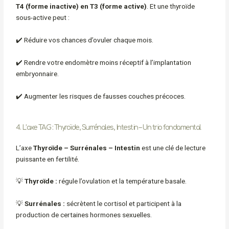
T4 (forme inactive) en T3 (forme active)
. Et une thyroïde
sous-active peut :
✔️ Réduire vos chances d’ovuler chaque mois.
✔️ Rendre votre endomètre moins réceptif à l’implantation
embryonnaire.
✔️ Augmenter les risques de fausses couches précoces.
4. L’axe TAG : Thyroïde, Surrénales, Intestin – Un trio fondamental
L’axe
Thyroïde – Surrénales – Intestin
est une clé de lecture
puissante en fertilité.
💡
Thyroïde :
régule l’ovulation et la température basale.
💡
Surrénales :
sécrètent le cortisol et participent à la
production de certaines hormones sexuelles.