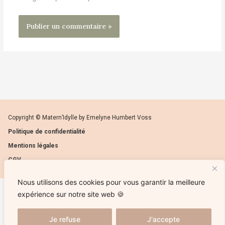
Copyright © Matern’Idylle by Emelyne Humbert Voss
Politique de confidentialité
Mentions légales
CGV
Nous utilisons des cookies pour vous garantir la meilleure
expérience sur notre site web 🍪
Ce site ne fait pas partie du site web Facebook ou de Facebook, Inc. ni de Google Inc. En outre, ce site
n’est pas endossé par Facebook en aucune façon ni par Google Inc. Facebook est une marque déposée
Je refuse
J'accepte
de Facebook Inc.