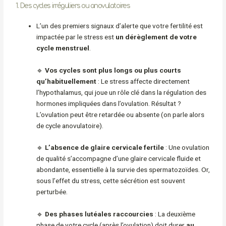
1. Des cycles irréguliers ou anovulatoires
L’un des premiers signaux d’alerte que votre fertilité est
impactée par le stress est
un dérèglement de votre
cycle menstruel
.
🔹
Vos cycles sont plus longs ou plus courts
qu’habituellement
: Le stress affecte directement
l’hypothalamus, qui joue un rôle clé dans la régulation des
hormones impliquées dans l’ovulation. Résultat ?
L’ovulation peut être retardée ou absente (on parle alors
de cycle anovulatoire).
🔹
L’absence de glaire cervicale fertile
: Une ovulation
de qualité s’accompagne d’une glaire cervicale fluide et
abondante, essentielle à la survie des spermatozoïdes. Or,
sous l’effet du stress, cette sécrétion est souvent
perturbée.
🔹
Des phases lutéales raccourcies
: La deuxième
phase de votre cycle (après l’ovulation) doit durer
au