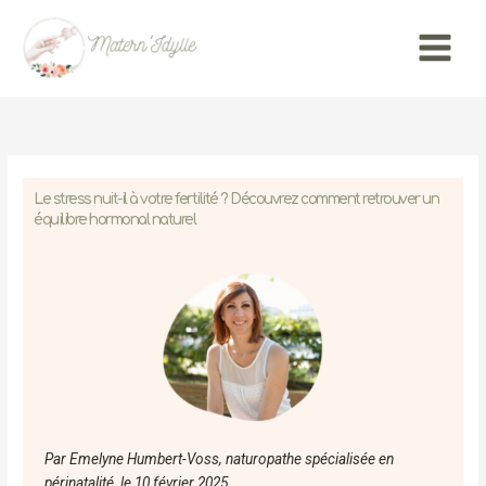
Aller
Main
au
Menu
contenu
Le stress nuit-il à votre fertilité ? Découvrez comment retrouver un
équilibre hormonal naturel
Par Emelyne Humbert-Voss, naturopathe spécialisée en
périnatalité, le 10 février 2025