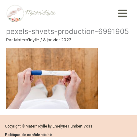
Aller
Main
au
Menu
contenu
pexels-shvets-production-6991905
Par
Matern'idylle
/
8 janvier 2023
Copyright © Matern’Idylle by Emelyne Humbert Voss
Politique de confidentialité