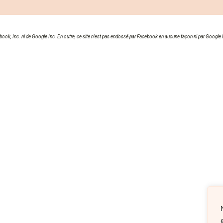
cebook, Inc. ni de Google Inc. En outre, ce site n’est pas endossé par Facebook en aucune façon ni par Goo