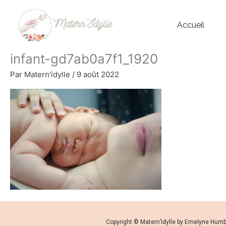
Aller
au
Accueil
contenu
infant-gd7ab0a7f1_1920
Par
Matern'idylle
/
9 août 2022
Copyright © Matern’Idylle by Emelyne Hum