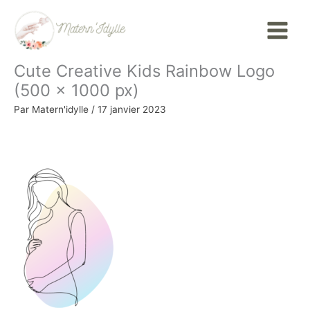
Aller
Main
au
Menu
contenu
Cute Creative Kids Rainbow Logo
(500 × 1000 px)
Par
Matern'idylle
/
17 janvier 2023