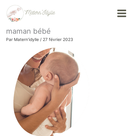
Aller
Main
au
Menu
contenu
maman bébé
Par
Matern'idylle
/
27 février 2023